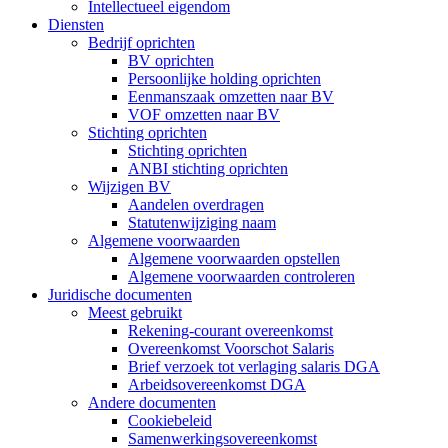
Intellectueel eigendom
Diensten
Bedrijf oprichten
BV oprichten
Persoonlijke holding oprichten
Eenmanszaak omzetten naar BV
VOF omzetten naar BV
Stichting oprichten
Stichting oprichten
ANBI stichting oprichten
Wijzigen BV
Aandelen overdragen
Statutenwijziging naam
Algemene voorwaarden
Algemene voorwaarden opstellen
Algemene voorwaarden controleren
Juridische documenten
Meest gebruikt
Rekening-courant overeenkomst
Overeenkomst Voorschot Salaris
Brief verzoek tot verlaging salaris DGA
Arbeidsovereenkomst DGA
Andere documenten
Cookiebeleid
Samenwerkingsovereenkomst