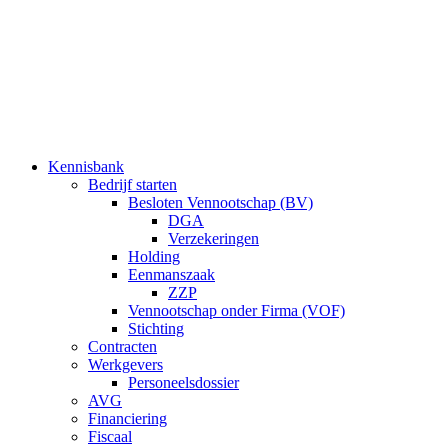
Ga
naar
de
inhoud
Kennisbank
Bedrijf starten
Besloten Vennootschap (BV)
DGA
Verzekeringen
Holding
Eenmanszaak
ZZP
Vennootschap onder Firma (VOF)
Stichting
Contracten
Werkgevers
Personeelsdossier
AVG
Financiering
Fiscaal