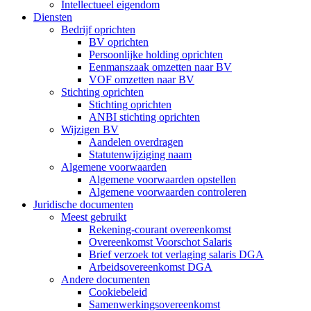
Intellectueel eigendom
Diensten
Bedrijf oprichten
BV oprichten
Persoonlijke holding oprichten
Eenmanszaak omzetten naar BV
VOF omzetten naar BV
Stichting oprichten
Stichting oprichten
ANBI stichting oprichten
Wijzigen BV
Aandelen overdragen
Statutenwijziging naam
Algemene voorwaarden
Algemene voorwaarden opstellen
Algemene voorwaarden controleren
Juridische documenten
Meest gebruikt
Rekening-courant overeenkomst
Overeenkomst Voorschot Salaris
Brief verzoek tot verlaging salaris DGA
Arbeidsovereenkomst DGA
Andere documenten
Cookiebeleid
Samenwerkingsovereenkomst