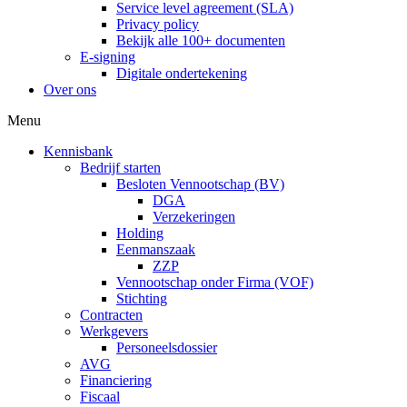
Service level agreement (SLA)
Privacy policy
Bekijk alle 100+ documenten
E-signing
Digitale ondertekening
Over ons
Menu
Kennisbank
Bedrijf starten
Besloten Vennootschap (BV)
DGA
Verzekeringen
Holding
Eenmanszaak
ZZP
Vennootschap onder Firma (VOF)
Stichting
Contracten
Werkgevers
Personeelsdossier
AVG
Financiering
Fiscaal