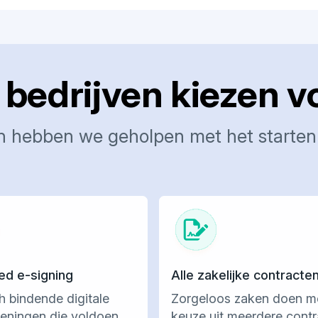
edrijven kiezen v
n hebben we geholpen met het starten 
d e-signing
Alle zakelijke contracte
h bindende digitale
Zorgeloos zaken doen m
eningen die voldoen
keuze uit meerdere cont