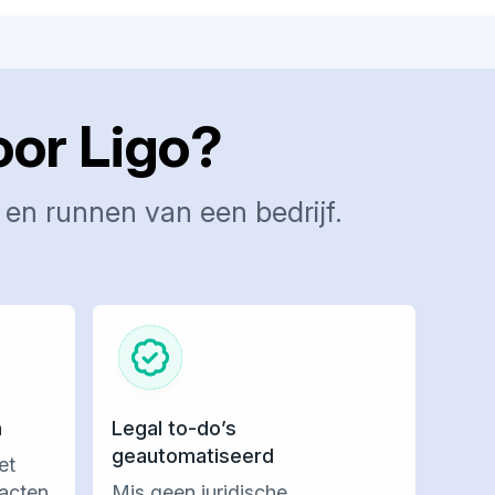
oor Ligo?
en runnen van een bedrijf.
n
Legal to-do’s
geautomatiseerd
et
racten
Mis geen juridische