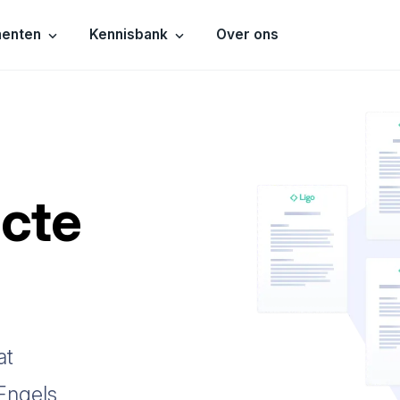
menten
Kennisbank
Over ons
n
ecte
at
Engels