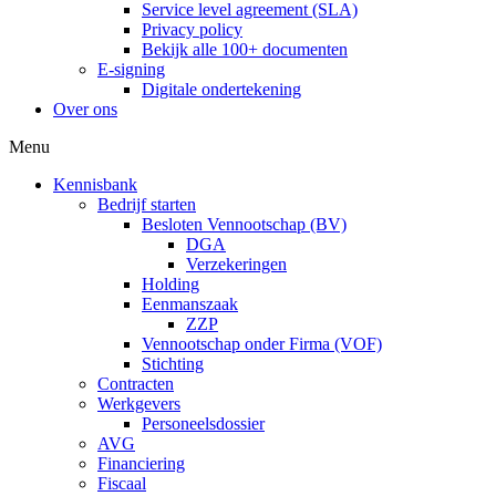
Service level agreement (SLA)
Privacy policy
Bekijk alle 100+ documenten
E-signing
Digitale ondertekening
Over ons
Menu
Kennisbank
Bedrijf starten
Besloten Vennootschap (BV)
DGA
Verzekeringen
Holding
Eenmanszaak
ZZP
Vennootschap onder Firma (VOF)
Stichting
Contracten
Werkgevers
Personeelsdossier
AVG
Financiering
Fiscaal