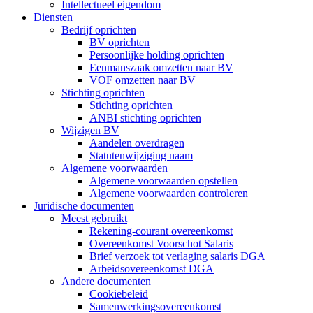
Intellectueel eigendom
Diensten
Bedrijf oprichten
BV oprichten
Persoonlijke holding oprichten
Eenmanszaak omzetten naar BV
VOF omzetten naar BV
Stichting oprichten
Stichting oprichten
ANBI stichting oprichten
Wijzigen BV
Aandelen overdragen
Statutenwijziging naam
Algemene voorwaarden
Algemene voorwaarden opstellen
Algemene voorwaarden controleren
Juridische documenten
Meest gebruikt
Rekening-courant overeenkomst
Overeenkomst Voorschot Salaris
Brief verzoek tot verlaging salaris DGA
Arbeidsovereenkomst DGA
Andere documenten
Cookiebeleid
Samenwerkingsovereenkomst