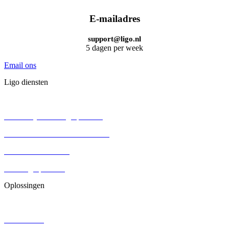
E-mailadres
support@ligo.nl
5 dagen per week
Email ons
Ligo diensten
BV oprichten
Persoonlijke holding oprichten
Eenmanszaak omzetten naar BV
Aandelenoverdracht
Stichting oprichten
Oplossingen
Contracten
DGA salaris