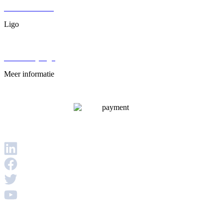
Juridisch advies
Ligo
Over ons
Werken bij Ligo
Meer informatie
Veelgestelde vragen
Privacybeleid
Disclaimer
Voorwaarden & Condities