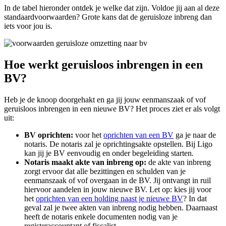
In de tabel hieronder ontdek je welke dat zijn. Voldoe jij aan al deze
standaardvoorwaarden? Grote kans dat de geruisloze inbreng dan
iets voor jou is.
Hoe werkt geruisloos inbrengen in een
BV?
Heb je de knoop doorgehakt en ga jij jouw eenmanszaak of vof
geruisloos inbrengen in een nieuwe BV? Het proces ziet er als volgt
uit:
BV oprichten:
voor het
oprichten van een BV
ga je naar de
notaris. De notaris zal je oprichtingsakte opstellen. Bij Ligo
kan jij je BV eenvoudig en onder begeleiding starten.
Notaris maakt akte van inbreng op:
de akte van inbreng
zorgt ervoor dat alle bezittingen en schulden van je
eenmanszaak of vof overgaan in de BV. Jij ontvangt in ruil
hiervoor aandelen in jouw nieuwe BV. Let op: kies jij voor
het
oprichten van een holding naast je nieuwe BV
? In dat
geval zal je twee akten van inbreng nodig hebben. Daarnaast
heeft de notaris enkele documenten nodig van je
registeraccountant of fiscalist.