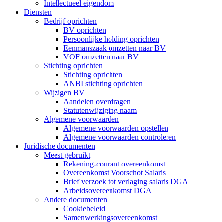
Intellectueel eigendom
Diensten
Bedrijf oprichten
BV oprichten
Persoonlijke holding oprichten
Eenmanszaak omzetten naar BV
VOF omzetten naar BV
Stichting oprichten
Stichting oprichten
ANBI stichting oprichten
Wijzigen BV
Aandelen overdragen
Statutenwijziging naam
Algemene voorwaarden
Algemene voorwaarden opstellen
Algemene voorwaarden controleren
Juridische documenten
Meest gebruikt
Rekening-courant overeenkomst
Overeenkomst Voorschot Salaris
Brief verzoek tot verlaging salaris DGA
Arbeidsovereenkomst DGA
Andere documenten
Cookiebeleid
Samenwerkingsovereenkomst