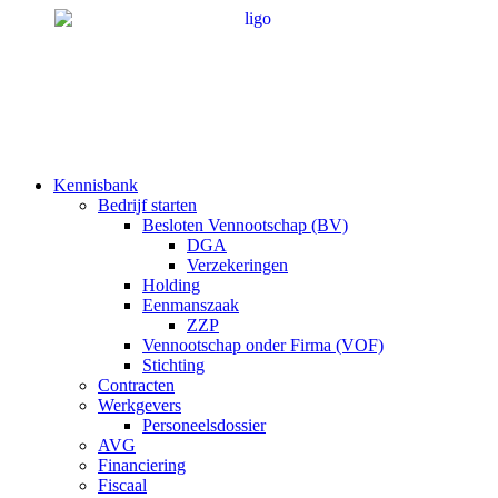
Ga
naar
de
inhoud
Kennisbank
Bedrijf starten
Besloten Vennootschap (BV)
DGA
Verzekeringen
Holding
Eenmanszaak
ZZP
Vennootschap onder Firma (VOF)
Stichting
Contracten
Werkgevers
Personeelsdossier
AVG
Financiering
Fiscaal