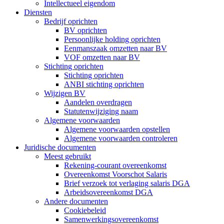
Intellectueel eigendom
Diensten
Bedrijf oprichten
BV oprichten
Persoonlijke holding oprichten
Eenmanszaak omzetten naar BV
VOF omzetten naar BV
Stichting oprichten
Stichting oprichten
ANBI stichting oprichten
Wijzigen BV
Aandelen overdragen
Statutenwijziging naam
Algemene voorwaarden
Algemene voorwaarden opstellen
Algemene voorwaarden controleren
Juridische documenten
Meest gebruikt
Rekening-courant overeenkomst
Overeenkomst Voorschot Salaris
Brief verzoek tot verlaging salaris DGA
Arbeidsovereenkomst DGA
Andere documenten
Cookiebeleid
Samenwerkingsovereenkomst