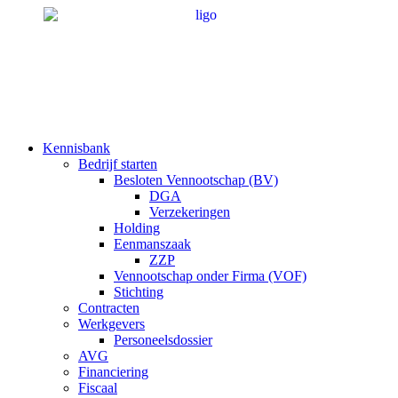
Ga
naar
de
inhoud
Kennisbank
Bedrijf starten
Besloten Vennootschap (BV)
DGA
Verzekeringen
Holding
Eenmanszaak
ZZP
Vennootschap onder Firma (VOF)
Stichting
Contracten
Werkgevers
Personeelsdossier
AVG
Financiering
Fiscaal