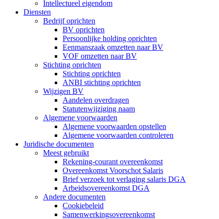
Intellectueel eigendom
Diensten
Bedrijf oprichten
BV oprichten
Persoonlijke holding oprichten
Eenmanszaak omzetten naar BV
VOF omzetten naar BV
Stichting oprichten
Stichting oprichten
ANBI stichting oprichten
Wijzigen BV
Aandelen overdragen
Statutenwijziging naam
Algemene voorwaarden
Algemene voorwaarden opstellen
Algemene voorwaarden controleren
Juridische documenten
Meest gebruikt
Rekening-courant overeenkomst
Overeenkomst Voorschot Salaris
Brief verzoek tot verlaging salaris DGA
Arbeidsovereenkomst DGA
Andere documenten
Cookiebeleid
Samenwerkingsovereenkomst