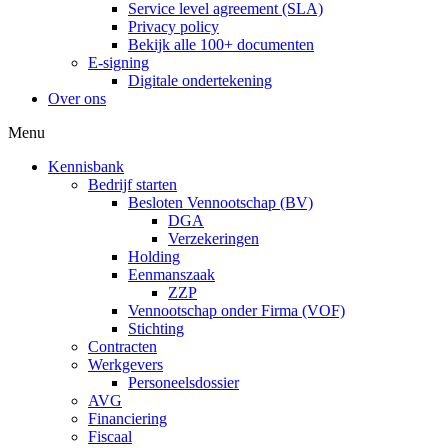
Service level agreement (SLA)
Privacy policy
Bekijk alle 100+ documenten
E-signing
Digitale ondertekening
Over ons
Menu
Kennisbank
Bedrijf starten
Besloten Vennootschap (BV)
DGA
Verzekeringen
Holding
Eenmanszaak
ZZP
Vennootschap onder Firma (VOF)
Stichting
Contracten
Werkgevers
Personeelsdossier
AVG
Financiering
Fiscaal