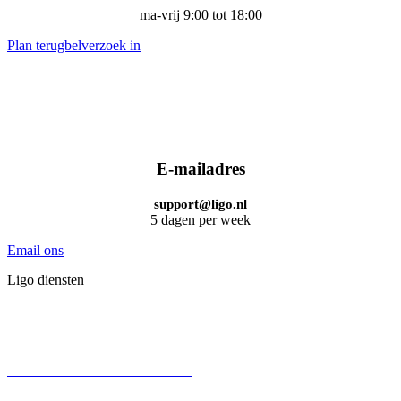
ma-vrij 9:00 tot 18:00
Plan terugbelverzoek in
E-mailadres
support@ligo.nl
5 dagen per week
Email ons
Ligo diensten
BV oprichten
Persoonlijke holding oprichten
Eenmanszaak omzetten naar BV
Aandelenoverdracht