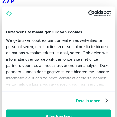
ZZP
Hier vind je alles wat te maken heeft met
een zelfstandige zonder
personeel (ZZP)
.
Deze website maakt gebruik van cookies
We gebruiken cookies om content en advertenties te
personaliseren, om functies voor social media te bieden
Werkgevers
en om ons websiteverkeer te analyseren. Ook delen we
informatie over uw gebruik van onze site met onze
Lees hier alles omtrent het
werkgeverschap
van je onderneming.
partners voor social media, adverteren en analyse. Deze
partners kunnen deze gegevens combineren met andere
informatie die u aan ze heeft verstrekt of die ze hebben
verzameld op basis van uw gebruik van hun services.
Contracten
Details tonen
Lees hier meer over belangrijke
contracten en overeenkomsten
.
Alles toestaan