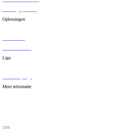
Stichting oprichten
Oplossingen
Contracten
DGA salaris
Juridisch advies
Ligo
Over ons
Werken bij Ligo
Meer informatie
Veelgestelde vragen
Privacybeleid
Disclaimer
Voorwaarden & Condities