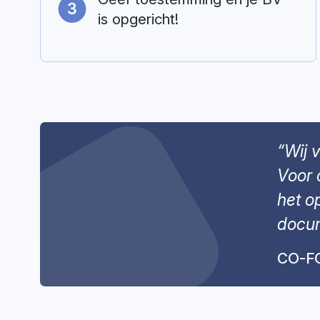
is opgericht!
“Wij 
Voor 
het o
docu
CO-F