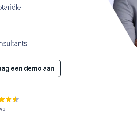
tariële
nsultants
aag een demo aan
ews