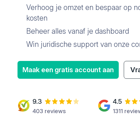
Verhoog je omzet en bespaar op no
kosten
Beheer alles vanaf je dashboard
Win juridische support van onze co
Maak een gratis account aan
Vr
9.3
4.5
403 reviews
1311 revi