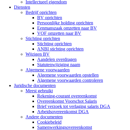
Intellectueel eigendom
Diensten
Bedrijf oprichten
BV oprichten
Persoonlijke holding oprichten
Eenmanszaak omzetten naar BV
VOF omzetten naar BV
Stichting oprichten
Stichting oprichten
ANBI stichting oprichten
Wijzigen BV
Aandelen overdragen
Statutenwijziging naam
Algemene voorwaarden
Algemene voorwaarden opstellen
Algemene voorwaarden controleren
Juridische documenten
Meest gebruikt
Rekening-courant overeenkomst
Overeenkomst Voorschot Salaris
Brief verzoek tot verlaging salaris DGA
Arbeidsovereenkomst DGA
Andere documenten
Cookiebeleid
Samenwerkingsovereenkomst