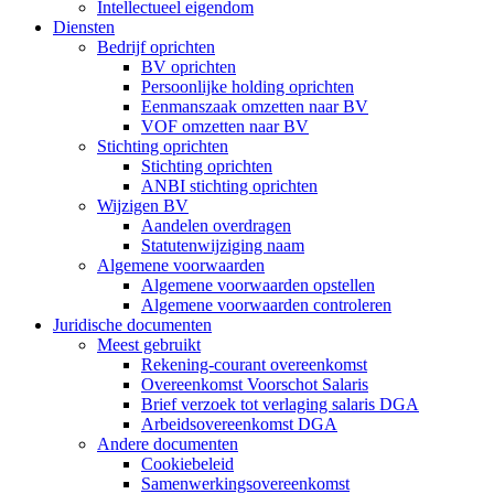
Intellectueel eigendom
Diensten
Bedrijf oprichten
BV oprichten
Persoonlijke holding oprichten
Eenmanszaak omzetten naar BV
VOF omzetten naar BV
Stichting oprichten
Stichting oprichten
ANBI stichting oprichten
Wijzigen BV
Aandelen overdragen
Statutenwijziging naam
Algemene voorwaarden
Algemene voorwaarden opstellen
Algemene voorwaarden controleren
Juridische documenten
Meest gebruikt
Rekening-courant overeenkomst
Overeenkomst Voorschot Salaris
Brief verzoek tot verlaging salaris DGA
Arbeidsovereenkomst DGA
Andere documenten
Cookiebeleid
Samenwerkingsovereenkomst