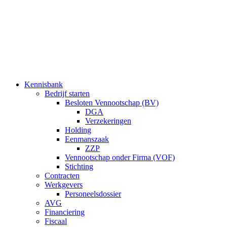
Ga
naar
de
inhoud
Kennisbank
Bedrijf starten
Besloten Vennootschap (BV)
DGA
Verzekeringen
Holding
Eenmanszaak
ZZP
Vennootschap onder Firma (VOF)
Stichting
Contracten
Werkgevers
Personeelsdossier
AVG
Financiering
Fiscaal