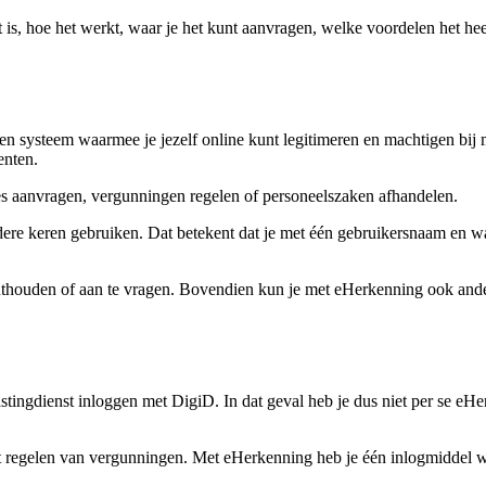
het is, hoe het werkt, waar je het kunt aanvragen, welke voordelen het 
een systeem waarmee je jezelf online kunt legitimeren en machtigen bij 
enten.
es aanvragen, vergunningen regelen of personeelszaken afhandelen.
ere keren gebruiken. Dat betekent dat je met één gebruikersnaam en w
e onthouden of aan te vragen. Bovendien kun je met eHerkenning ook an
tingdienst inloggen met DigiD. In dat geval heb je dus niet per se eHe
 regelen van vergunningen. Met eHerkenning heb je één inlogmiddel waa