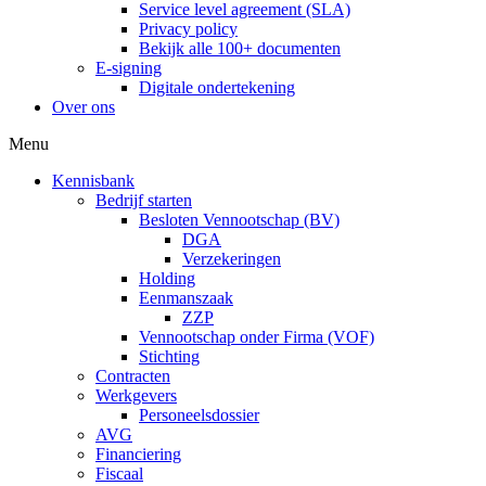
Service level agreement (SLA)
Privacy policy
Bekijk alle 100+ documenten
E-signing
Digitale ondertekening
Over ons
Menu
Kennisbank
Bedrijf starten
Besloten Vennootschap (BV)
DGA
Verzekeringen
Holding
Eenmanszaak
ZZP
Vennootschap onder Firma (VOF)
Stichting
Contracten
Werkgevers
Personeelsdossier
AVG
Financiering
Fiscaal