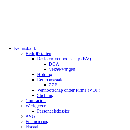
Ga
naar
de
inhoud
Kennisbank
Bedrijf starten
Besloten Vennootschap (BV)
DGA
Verzekeringen
Holding
Eenmanszaak
ZZP
Vennootschap onder Firma (VOF)
Stichting
Contracten
Werkgevers
Personeelsdossier
AVG
Financiering
Fiscaal