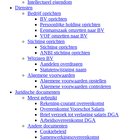
Intellectueel eigendom
Diensten
Bedrijf oprichten
BV oprichten
Persoonlijke holding oprichten
Eenmanszaak omzetten naar BV
VOF omzetten naar BV
Stichting oprichten
Stichting oprichten
ANBI stichting oprichten
Wijzigen BV
Aandelen overdragen
Statutenwijziging naam
Algemene voorwaarden
Algemene voorwaarden opstellen
Algemene voorwaarden controleren
Juridische documenten
Meest gebruikt
Rekening-courant overeenkomst
Overeenkomst Voorschot Salaris
Brief verzoek tot verlaging salaris DGA
Arbeidsovereenkomst DGA
Andere documenten
Cookiebeleid
Samenwerkingsovereenkomst