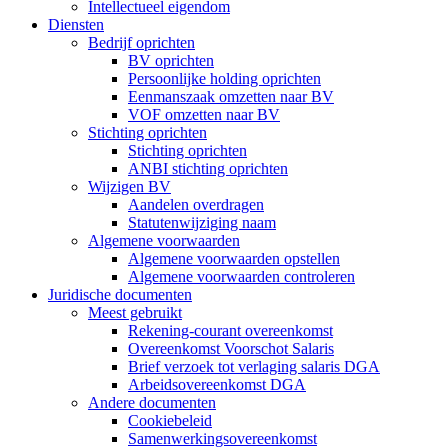
Intellectueel eigendom
Diensten
Bedrijf oprichten
BV oprichten
Persoonlijke holding oprichten
Eenmanszaak omzetten naar BV
VOF omzetten naar BV
Stichting oprichten
Stichting oprichten
ANBI stichting oprichten
Wijzigen BV
Aandelen overdragen
Statutenwijziging naam
Algemene voorwaarden
Algemene voorwaarden opstellen
Algemene voorwaarden controleren
Juridische documenten
Meest gebruikt
Rekening-courant overeenkomst
Overeenkomst Voorschot Salaris
Brief verzoek tot verlaging salaris DGA
Arbeidsovereenkomst DGA
Andere documenten
Cookiebeleid
Samenwerkingsovereenkomst