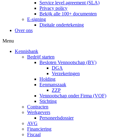
Service level agreement (SLA)
Privacy policy
Bekijk alle 100+ documenten
E-signing
Digitale ondertekening
Over ons
Menu
Kennisbank
Bedrijf starten
Besloten Vennootschap (BV)
DGA
Verzekeringen
Holding
Eenmanszaak
ZZP
Vennootschap onder Firma (VOF)
Stichting
Contracten
Werkgevers
Personeelsdossier
AVG
Financiering
Fiscaal