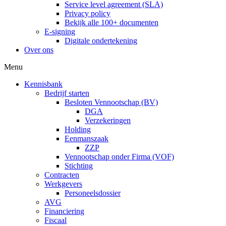
Service level agreement (SLA)
Privacy policy
Bekijk alle 100+ documenten
E-signing
Digitale ondertekening
Over ons
Menu
Kennisbank
Bedrijf starten
Besloten Vennootschap (BV)
DGA
Verzekeringen
Holding
Eenmanszaak
ZZP
Vennootschap onder Firma (VOF)
Stichting
Contracten
Werkgevers
Personeelsdossier
AVG
Financiering
Fiscaal