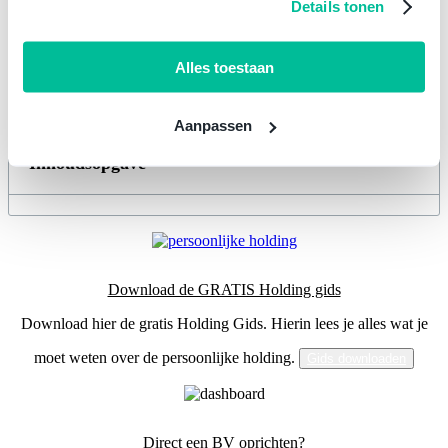
Details tonen
Kun je een BV oprichten met meerdere
aandeelhouders zonder dat je een notaris nodig
Alles toestaan
hebt?
Vorige
Vorige
Management BV oprichten
Volgende
Stamrecht BV
Volgende
Aanpassen
Inhoudsopgave
Download de GRATIS Holding gids
Download hier de gratis Holding Gids. Hierin lees je alles wat je
moet weten over de persoonlijke holding.
Gids downloaden
Direct een BV oprichten?