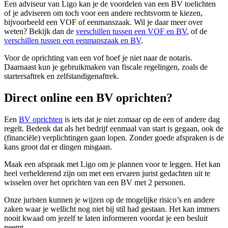
Een adviseur van Ligo kan je de voordelen van een BV toelichten
of je adviseren om toch voor een andere rechtsvorm te kiezen,
bijvoorbeeld een VOF of eenmanszaak. Wil je daar meer over
weten? Bekijk dan de
verschillen tussen een VOF en BV
, of de
verschillen tussen een eenmanszaak en BV
.
Voor de oprichting van een vof hoef je niet naar de notaris.
Daarnaast kun je gebruikmaken van fiscale regelingen, zoals de
startersaftrek en zelfstandigenaftrek.
Direct online een BV oprichten?
Een
BV oprichten
is iets dat je niet zomaar op de een of andere dag
regelt. Bedenk dat als het bedrijf eenmaal van start is gegaan, ook de
(financiële) verplichtingen gaan lopen. Zonder goede afspraken is de
kans groot dat er dingen misgaan.
Maak een afspraak met Ligo om je plannen voor te leggen. Het kan
heel verhelderend zijn om met een ervaren jurist gedachten uit te
wisselen over het oprichten van een BV met 2 personen.
Onze juristen kunnen je wijzen op de mogelijke risico’s en andere
zaken waar je wellicht nog niet bij stil had gestaan. Het kan immers
nooit kwaad om jezelf te laten informeren voordat je een besluit
neemt.