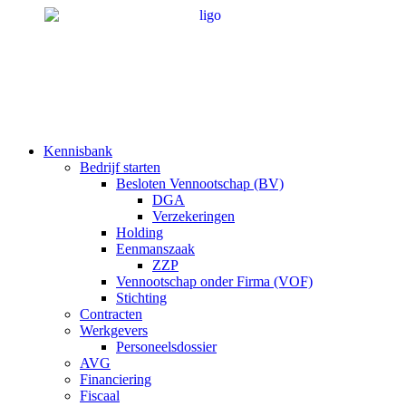
Ga
naar
de
inhoud
Kennisbank
Bedrijf starten
Besloten Vennootschap (BV)
DGA
Verzekeringen
Holding
Eenmanszaak
ZZP
Vennootschap onder Firma (VOF)
Stichting
Contracten
Werkgevers
Personeelsdossier
AVG
Financiering
Fiscaal