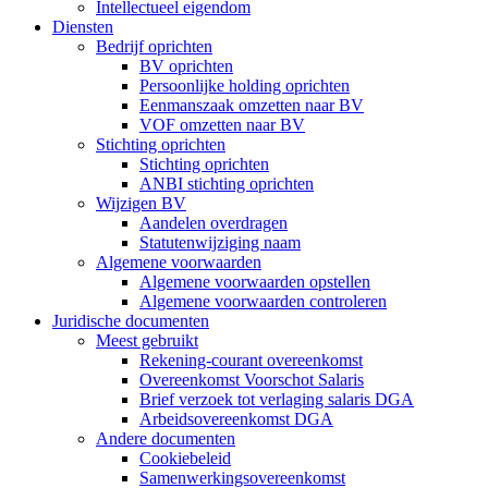
Intellectueel eigendom
Diensten
Bedrijf oprichten
BV oprichten
Persoonlijke holding oprichten
Eenmanszaak omzetten naar BV
VOF omzetten naar BV
Stichting oprichten
Stichting oprichten
ANBI stichting oprichten
Wijzigen BV
Aandelen overdragen
Statutenwijziging naam
Algemene voorwaarden
Algemene voorwaarden opstellen
Algemene voorwaarden controleren
Juridische documenten
Meest gebruikt
Rekening-courant overeenkomst
Overeenkomst Voorschot Salaris
Brief verzoek tot verlaging salaris DGA
Arbeidsovereenkomst DGA
Andere documenten
Cookiebeleid
Samenwerkingsovereenkomst