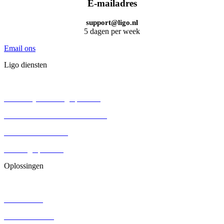
E-mailadres
support@ligo.nl
5 dagen per week
Email ons
Ligo diensten
BV oprichten
Persoonlijke holding oprichten
Eenmanszaak omzetten naar BV
Aandelenoverdracht
Stichting oprichten
Oplossingen
Contracten
DGA salaris
Juridisch advies