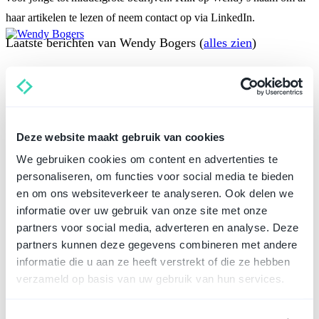
haar artikelen te lezen of neem contact op via LinkedIn.
Laatste berichten van Wendy Bogers
(
alles zien
)
0 uren contract
- april 21, 2026
Waarom heb je een testament nodig?
- april 14, 2026
Ben je bij het verstrekken van negatieve referenties over oud
werknemers schadeplichtig?
- april 14, 2026
Deze website maakt gebruik van cookies
Veel gestelde vragen
We gebruiken cookies om content en advertenties te
personaliseren, om functies voor social media te bieden
Wat zijn de voordelen van een BV oprichten met
en om ons websiteverkeer te analyseren. Ook delen we
2 personen?
informatie over uw gebruik van onze site met onze
Wat zijn de nadelen van een BV oprichten met 2
partners voor social media, adverteren en analyse. Deze
personen?
partners kunnen deze gegevens combineren met andere
informatie die u aan ze heeft verstrekt of die ze hebben
Hoe verdeel je de aandelen en zeggenschap in een
verzameld op basis van uw gebruik van hun services.
BV?
Wat kost een BV oprichten voor 2 personen?