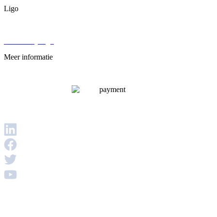
Ligo
Over ons
Werken bij Ligo
Meer informatie
Veelgestelde vragen
Privacybeleid
Disclaimer
Voorwaarden & Condities