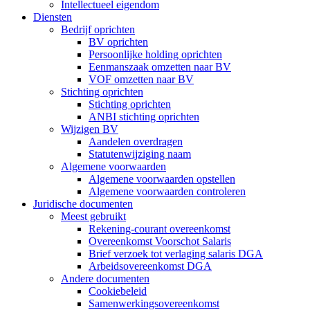
Intellectueel eigendom
Diensten
Bedrijf oprichten
BV oprichten
Persoonlijke holding oprichten
Eenmanszaak omzetten naar BV
VOF omzetten naar BV
Stichting oprichten
Stichting oprichten
ANBI stichting oprichten
Wijzigen BV
Aandelen overdragen
Statutenwijziging naam
Algemene voorwaarden
Algemene voorwaarden opstellen
Algemene voorwaarden controleren
Juridische documenten
Meest gebruikt
Rekening-courant overeenkomst
Overeenkomst Voorschot Salaris
Brief verzoek tot verlaging salaris DGA
Arbeidsovereenkomst DGA
Andere documenten
Cookiebeleid
Samenwerkingsovereenkomst