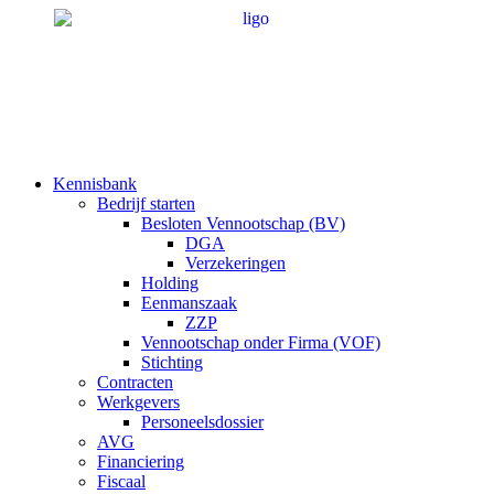
Ga
naar
de
inhoud
Kennisbank
Bedrijf starten
Besloten Vennootschap (BV)
DGA
Verzekeringen
Holding
Eenmanszaak
ZZP
Vennootschap onder Firma (VOF)
Stichting
Contracten
Werkgevers
Personeelsdossier
AVG
Financiering
Fiscaal