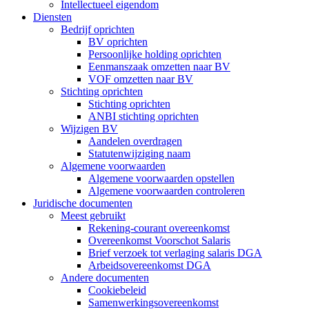
Intellectueel eigendom
Diensten
Bedrijf oprichten
BV oprichten
Persoonlijke holding oprichten
Eenmanszaak omzetten naar BV
VOF omzetten naar BV
Stichting oprichten
Stichting oprichten
ANBI stichting oprichten
Wijzigen BV
Aandelen overdragen
Statutenwijziging naam
Algemene voorwaarden
Algemene voorwaarden opstellen
Algemene voorwaarden controleren
Juridische documenten
Meest gebruikt
Rekening-courant overeenkomst
Overeenkomst Voorschot Salaris
Brief verzoek tot verlaging salaris DGA
Arbeidsovereenkomst DGA
Andere documenten
Cookiebeleid
Samenwerkingsovereenkomst