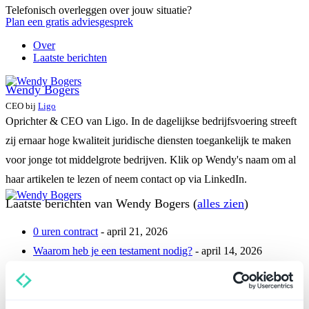
Telefonisch overleggen over jouw situatie?
Plan een gratis adviesgesprek
Over
Laatste berichten
Wendy Bogers
CEO
bij
Ligo
Oprichter & CEO van Ligo. In de dagelijkse bedrijfsvoering streeft
zij ernaar hoge kwaliteit juridische diensten toegankelijk te maken
voor jonge tot middelgrote bedrijven. Klik op Wendy's naam om al
haar artikelen te lezen of neem contact op via LinkedIn.
Laatste berichten van Wendy Bogers
(
alles zien
)
0 uren contract
- april 21, 2026
Waarom heb je een testament nodig?
- april 14, 2026
Ben je bij het verstrekken van negatieve referenties over oud
werknemers schadeplichtig?
- april 14, 2026