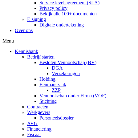
Service level agreement (SLA)
Privacy policy
Bekijk alle 100+ documenten
E-signing
Digitale ondertekening
Over ons
Menu
Kennisbank
Bedrijf starten
Besloten Vennootschap (BV)
DGA
Verzekeringen
Holding
Eenmanszaak
ZZP
Vennootschap onder Firma (VOF)
Stichting
Contracten
Werkgevers
Personeelsdossier
AVG
Financiering
Fiscaal