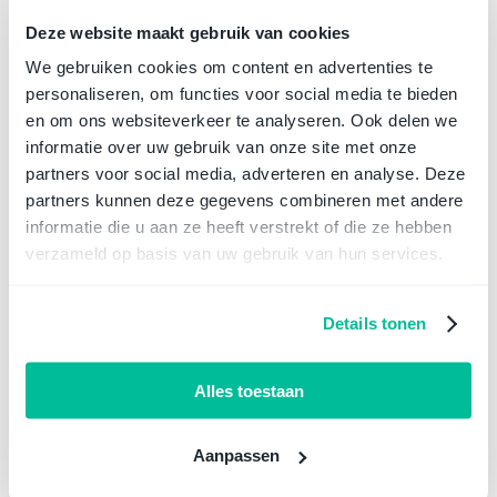
Veel gestelde vragen
Deze website maakt gebruik van cookies
Wat is een BV in Den Haag en waarom zou ik er
We gebruiken cookies om content en advertenties te
een oprichten?
personaliseren, om functies voor social media te bieden
Hoe kan ik een BV oprichten in Den Haag?
en om ons websiteverkeer te analyseren. Ook delen we
informatie over uw gebruik van onze site met onze
Hoe kan ik mijn BV in Den Haag wijzigen,
partners voor social media, adverteren en analyse. Deze
uitbreiden of beëindigen?
partners kunnen deze gegevens combineren met andere
informatie die u aan ze heeft verstrekt of die ze hebben
Waar kan ik advies of hulp krijgen bij het
oprichten van een BV in Den Haag?
verzameld op basis van uw gebruik van hun services.
Wat kost een BV oprichten in Den Haag?
Details tonen
Vorige
Vorige
BV oprichten met terugwerkende kracht
Volgende
Aandelen in een BV
Volgende
Alles toestaan
Inhoudsopgave
Aanpassen