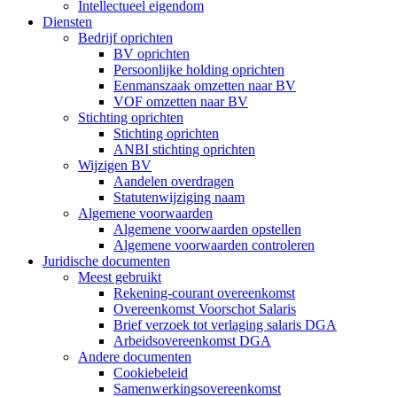
Intellectueel eigendom
Diensten
Bedrijf oprichten
BV oprichten
Persoonlijke holding oprichten
Eenmanszaak omzetten naar BV
VOF omzetten naar BV
Stichting oprichten
Stichting oprichten
ANBI stichting oprichten
Wijzigen BV
Aandelen overdragen
Statutenwijziging naam
Algemene voorwaarden
Algemene voorwaarden opstellen
Algemene voorwaarden controleren
Juridische documenten
Meest gebruikt
Rekening-courant overeenkomst
Overeenkomst Voorschot Salaris
Brief verzoek tot verlaging salaris DGA
Arbeidsovereenkomst DGA
Andere documenten
Cookiebeleid
Samenwerkingsovereenkomst