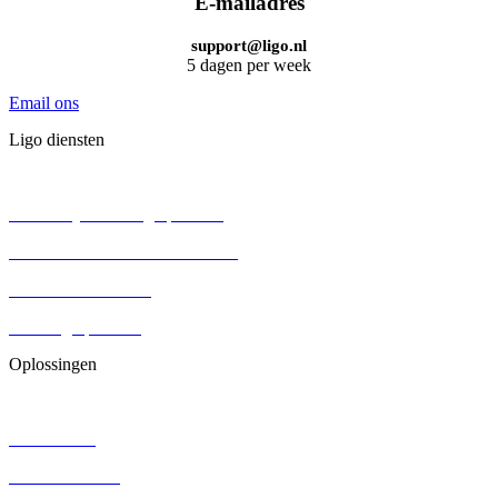
E-mailadres
support@ligo.nl
5 dagen per week
Email ons
Ligo diensten
BV oprichten
Persoonlijke holding oprichten
Eenmanszaak omzetten naar BV
Aandelenoverdracht
Stichting oprichten
Oplossingen
Contracten
DGA salaris
Juridisch advies