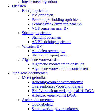
Intellectueel eigendom
Diensten
Bedrijf oprichten
BV oprichten
Persoonlijke holding oprichten
Eenmanszaak omzetten naar BV
VOF omzetten naar BV
Stichting oprichten
Stichting oprichten
ANBI stichting oprichten
Wijzigen BV
Aandelen overdragen
Statutenwijziging naam
Algemene voorwaarden
Algemene voorwaarden opstellen
Algemene voorwaarden controleren
Juridische documenten
Meest gebruikt
Rekening-courant overeenkomst
Overeenkomst Voorschot Salaris
Brief verzoek tot verlaging salaris DGA
Arbeidsovereenkomst DGA
Andere documenten
Cookiebeleid
Samenwerkingsovereenkomst