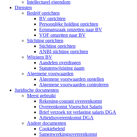
Intellectueel eigendom
Diensten
Bedrijf oprichten
BV oprichten
Persoonlijke holding oprichten
Eenmanszaak omzetten naar BV
VOF omzetten naar BV
Stichting oprichten
Stichting oprichten
ANBI stichting oprichten
Wijzigen BV
Aandelen overdragen
Statutenwijziging naam
Algemene voorwaarden
Algemene voorwaarden opstellen
Algemene voorwaarden controleren
Juridische documenten
Meest gebruikt
Rekening-courant overeenkomst
Overeenkomst Voorschot Salaris
Brief verzoek tot verlaging salaris DGA
Arbeidsovereenkomst DGA
Andere documenten
Cookiebeleid
Samenwerkingsovereenkomst