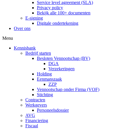
Service level agreement (SLA)
Privacy policy
Bekijk alle 100+ documenten
E-signing
Digitale ondertekening
Over ons
Menu
Kennisbank
Bedrijf starten
Besloten Vennootschap (BV)
DGA
Verzekeringen
Holding
Eenmanszaak
ZZP
Vennootschap onder Firma (VOF)
Stichting
Contracten
Werkgevers
Personeelsdossier
AVG
Financiering
Fiscaal