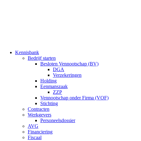
Ga
naar
de
inhoud
Kennisbank
Bedrijf starten
Besloten Vennootschap (BV)
DGA
Verzekeringen
Holding
Eenmanszaak
ZZP
Vennootschap onder Firma (VOF)
Stichting
Contracten
Werkgevers
Personeelsdossier
AVG
Financiering
Fiscaal