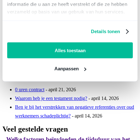
informatie die u aan ze heeft verstrekt of die ze hebben
Over
Laatste berichten
verzameld op basis van uw gebruik van hun services.
Wendy Bogers
Details tonen
CEO
bij
Ligo
Oprichter & CEO van Ligo. In de dagelijkse bedrijfsvoering streeft
zij ernaar hoge kwaliteit juridische diensten toegankelijk te maken
Alles toestaan
voor jonge tot middelgrote bedrijven. Klik op Wendy's naam om al
haar artikelen te lezen of neem contact op via LinkedIn.
Aanpassen
Laatste berichten van Wendy Bogers
(
alles zien
)
0 uren contract
- april 21, 2026
Waarom heb je een testament nodig?
- april 14, 2026
Ben je bij het verstrekken van negatieve referenties over oud
werknemers schadeplichtig?
- april 14, 2026
Veel gestelde vragen
Welke factoren beïnvloeden de tijdsduur van het