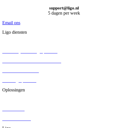
support@ligo.nl
5 dagen per week
Email ons
Ligo diensten
BV oprichten
Persoonlijke holding oprichten
Eenmanszaak omzetten naar BV
Aandelenoverdracht
Stichting oprichten
Oplossingen
Contracten
DGA salaris
Juridisch advies