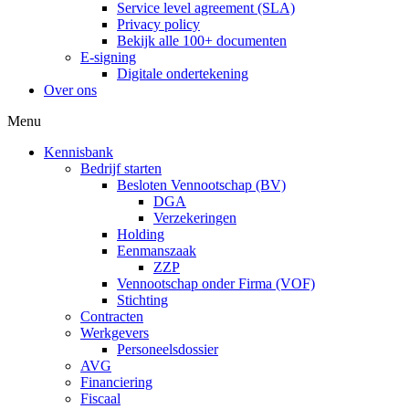
Service level agreement (SLA)
Privacy policy
Bekijk alle 100+ documenten
E-signing
Digitale ondertekening
Over ons
Menu
Kennisbank
Bedrijf starten
Besloten Vennootschap (BV)
DGA
Verzekeringen
Holding
Eenmanszaak
ZZP
Vennootschap onder Firma (VOF)
Stichting
Contracten
Werkgevers
Personeelsdossier
AVG
Financiering
Fiscaal