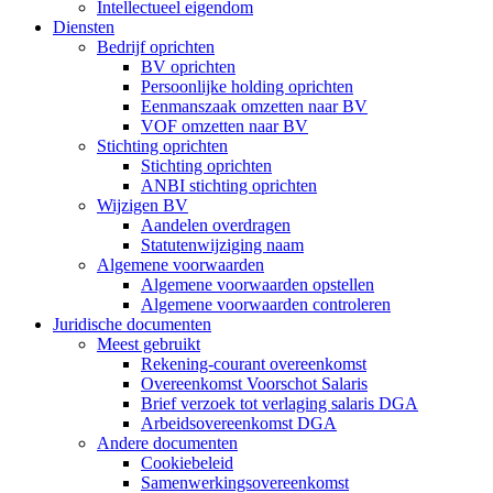
Intellectueel eigendom
Diensten
Bedrijf oprichten
BV oprichten
Persoonlijke holding oprichten
Eenmanszaak omzetten naar BV
VOF omzetten naar BV
Stichting oprichten
Stichting oprichten
ANBI stichting oprichten
Wijzigen BV
Aandelen overdragen
Statutenwijziging naam
Algemene voorwaarden
Algemene voorwaarden opstellen
Algemene voorwaarden controleren
Juridische documenten
Meest gebruikt
Rekening-courant overeenkomst
Overeenkomst Voorschot Salaris
Brief verzoek tot verlaging salaris DGA
Arbeidsovereenkomst DGA
Andere documenten
Cookiebeleid
Samenwerkingsovereenkomst