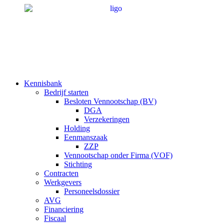
Ga
naar
de
inhoud
Kennisbank
Bedrijf starten
Besloten Vennootschap (BV)
DGA
Verzekeringen
Holding
Eenmanszaak
ZZP
Vennootschap onder Firma (VOF)
Stichting
Contracten
Werkgevers
Personeelsdossier
AVG
Financiering
Fiscaal