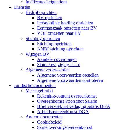
Intellectueel eigendom
Diensten
Bedrijf oprichten
BV oprichten
Persoonlijke holding oprichten
Eenmanszaak omzetten naar BV
VOF omzetten naar BV
Stichting oprichten
Stichting oprichten
ANBI stichting oprichten
Wijzigen BV
Aandelen overdragen
Statutenwijziging naam
Algemene voorwaarden
Algemene voorwaarden opstellen
Algemene voorwaarden controleren
Juridische documenten
Meest gebruikt
Rekening-courant overeenkomst
Overeenkomst Voorschot Salaris
Brief verzoek tot verlaging salaris DGA
Arbeidsovereenkomst DGA
Andere documenten
Cookiebeleid
Samenwerkingsovereenkomst