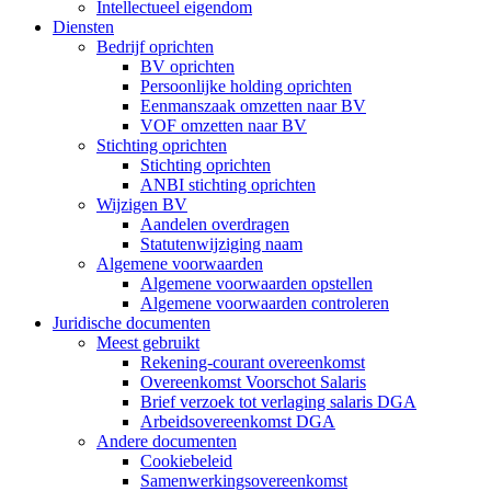
Intellectueel eigendom
Diensten
Bedrijf oprichten
BV oprichten
Persoonlijke holding oprichten
Eenmanszaak omzetten naar BV
VOF omzetten naar BV
Stichting oprichten
Stichting oprichten
ANBI stichting oprichten
Wijzigen BV
Aandelen overdragen
Statutenwijziging naam
Algemene voorwaarden
Algemene voorwaarden opstellen
Algemene voorwaarden controleren
Juridische documenten
Meest gebruikt
Rekening-courant overeenkomst
Overeenkomst Voorschot Salaris
Brief verzoek tot verlaging salaris DGA
Arbeidsovereenkomst DGA
Andere documenten
Cookiebeleid
Samenwerkingsovereenkomst