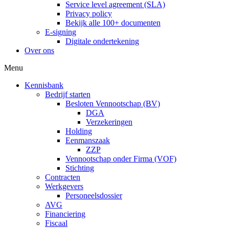
Service level agreement (SLA)
Privacy policy
Bekijk alle 100+ documenten
E-signing
Digitale ondertekening
Over ons
Menu
Kennisbank
Bedrijf starten
Besloten Vennootschap (BV)
DGA
Verzekeringen
Holding
Eenmanszaak
ZZP
Vennootschap onder Firma (VOF)
Stichting
Contracten
Werkgevers
Personeelsdossier
AVG
Financiering
Fiscaal