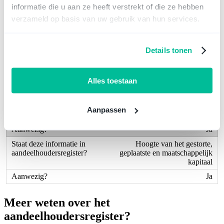
Ja
informatie die u aan ze heeft verstrekt of die ze hebben
verzameld op basis van uw gebruik van hun services.
Naam en oprichtingsdatum
van de BV
Ja
Details tonen
Adres en KvK-nummer van de
BV
Alles toestaan
Ja
Naam van de notaris die
betrokken was bij de
Aanpassen
oprichting van de BV
Ja
Hoogte van het gestorte,
geplaatste en maatschappelijk
kapitaal
Ja
Meer weten over het
aandeelhoudersregister?