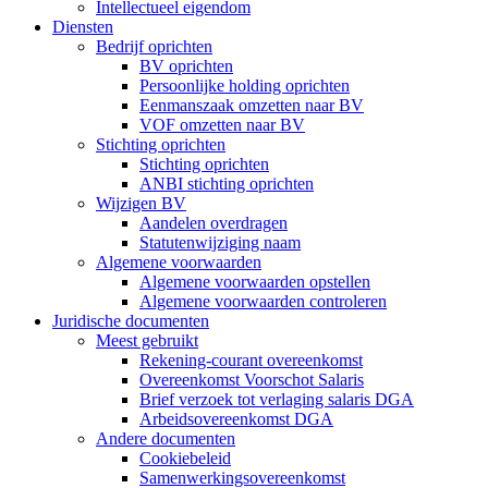
Intellectueel eigendom
Diensten
Bedrijf oprichten
BV oprichten
Persoonlijke holding oprichten
Eenmanszaak omzetten naar BV
VOF omzetten naar BV
Stichting oprichten
Stichting oprichten
ANBI stichting oprichten
Wijzigen BV
Aandelen overdragen
Statutenwijziging naam
Algemene voorwaarden
Algemene voorwaarden opstellen
Algemene voorwaarden controleren
Juridische documenten
Meest gebruikt
Rekening-courant overeenkomst
Overeenkomst Voorschot Salaris
Brief verzoek tot verlaging salaris DGA
Arbeidsovereenkomst DGA
Andere documenten
Cookiebeleid
Samenwerkingsovereenkomst