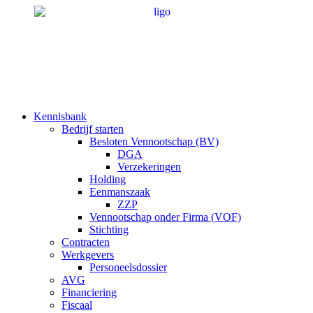
Ga
naar
de
inhoud
Kennisbank
Bedrijf starten
Besloten Vennootschap (BV)
DGA
Verzekeringen
Holding
Eenmanszaak
ZZP
Vennootschap onder Firma (VOF)
Stichting
Contracten
Werkgevers
Personeelsdossier
AVG
Financiering
Fiscaal