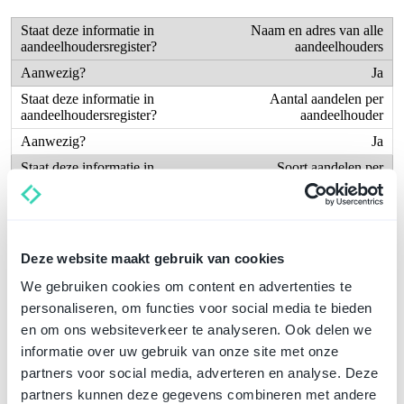
Naam en adres van alle
aandeelhouders
Ja
Aantal aandelen per
aandeelhouder
Ja
Soort aandelen per
aandeelhouder
Ja
Datum van verkrijging van de
aandelen
Deze website maakt gebruik van cookies
Ja
We gebruiken cookies om content en advertenties te
Datum van overdracht van de
personaliseren, om functies voor social media te bieden
aandelen
en om ons websiteverkeer te analyseren. Ook delen we
Ja
informatie over uw gebruik van onze site met onze
partners voor social media, adverteren en analyse. Deze
Wie is eigenaar van de
aandelen van een BV?
partners kunnen deze gegevens combineren met andere