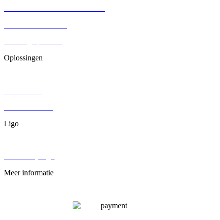
Eenmanszaak omzetten naar BV
Aandelenoverdracht
Stichting oprichten
Oplossingen
Contracten
DGA salaris
Juridisch advies
Ligo
Over ons
Werken bij Ligo
Meer informatie
Veelgestelde vragen
Privacybeleid