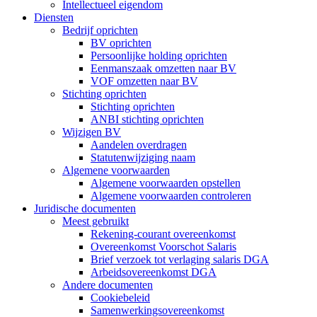
Intellectueel eigendom
Diensten
Bedrijf oprichten
BV oprichten
Persoonlijke holding oprichten
Eenmanszaak omzetten naar BV
VOF omzetten naar BV
Stichting oprichten
Stichting oprichten
ANBI stichting oprichten
Wijzigen BV
Aandelen overdragen
Statutenwijziging naam
Algemene voorwaarden
Algemene voorwaarden opstellen
Algemene voorwaarden controleren
Juridische documenten
Meest gebruikt
Rekening-courant overeenkomst
Overeenkomst Voorschot Salaris
Brief verzoek tot verlaging salaris DGA
Arbeidsovereenkomst DGA
Andere documenten
Cookiebeleid
Samenwerkingsovereenkomst