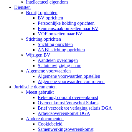
Intellectueel eigendom
Diensten
Bedrijf oprichten
BV oprichten
Persoonlijke holding oprichten
Eenmanszaak omzetten naar BV
VOF omzetten naar BV
Stichting oprichten
Stichting oprichten
ANBI stichting oprichten
Wijzigen BV
Aandelen overdragen
Statutenwijziging naam
Algemene voorwaarden
Algemene voorwaarden opstellen
Algemene voorwaarden controleren
Juridische documenten
Meest gebruikt
Rekening-courant overeenkomst
Overeenkomst Voorschot Salaris
Brief verzoek tot verlaging salaris DGA
Arbeidsovereenkomst DGA
Andere documenten
Cookiebeleid
Samenwerkingsovereenkomst