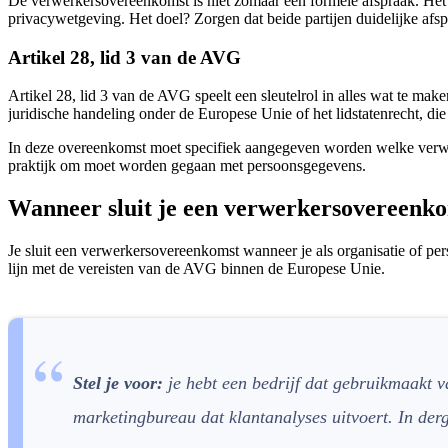
De verwerkersovereenkomst is niet zomaar een formele afspraak. He
privacywetgeving. Het doel? Zorgen dat beide partijen duidelijke a
Artikel 28, lid 3 van de AVG
Artikel 28, lid 3 van de AVG speelt een sleutelrol in alles wat te ma
juridische handeling onder de Europese Unie of het lidstatenrecht, di
In deze overeenkomst moet specifiek aangegeven worden welke verwer
praktijk om moet worden gegaan met persoonsgegevens.
Wanneer sluit je een verwerkersovereenk
Je sluit een verwerkersovereenkomst wanneer je als organisatie of pe
lijn met de vereisten van de AVG binnen de Europese Unie.
Stel je voor:
je hebt een bedrijf dat gebruikmaakt v
marketingbureau dat klantanalyses uitvoert. In derg