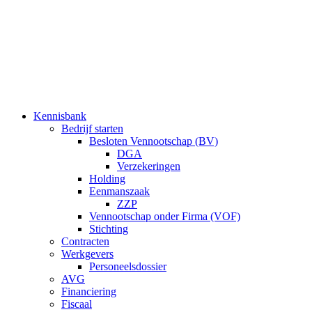
Ga
naar
de
inhoud
Kennisbank
Bedrijf starten
Besloten Vennootschap (BV)
DGA
Verzekeringen
Holding
Eenmanszaak
ZZP
Vennootschap onder Firma (VOF)
Stichting
Contracten
Werkgevers
Personeelsdossier
AVG
Financiering
Fiscaal