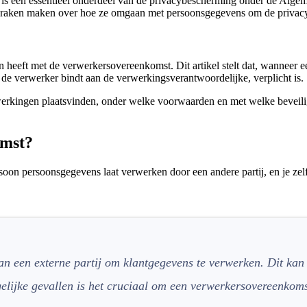
t is een essentieel onderdeel van de privacybescherming onder de A
fspraken maken over hoe ze omgaan met persoonsgegevens om de privacy
ken heeft met de verwerkersovereenkomst. Dit artikel stelt dat, wannee
e de verwerker bindt aan de verwerkingsverantwoordelijke, verplicht is.
kingen plaatsvinden, onder welke voorwaarden en met welke beveiligi
omst?
rsoon persoonsgegevens laat verwerken door een andere partij, en je ze
an een externe partij om klantgegevens te verwerken. Dit kan
elijke gevallen is het cruciaal om een verwerkersovereenkomst