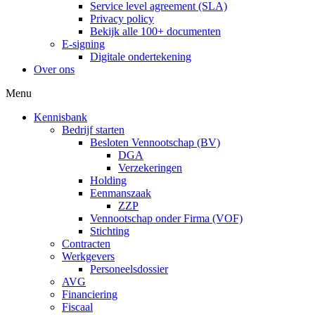
Service level agreement (SLA)
Privacy policy
Bekijk alle 100+ documenten
E-signing
Digitale ondertekening
Over ons
Menu
Kennisbank
Bedrijf starten
Besloten Vennootschap (BV)
DGA
Verzekeringen
Holding
Eenmanszaak
ZZP
Vennootschap onder Firma (VOF)
Stichting
Contracten
Werkgevers
Personeelsdossier
AVG
Financiering
Fiscaal