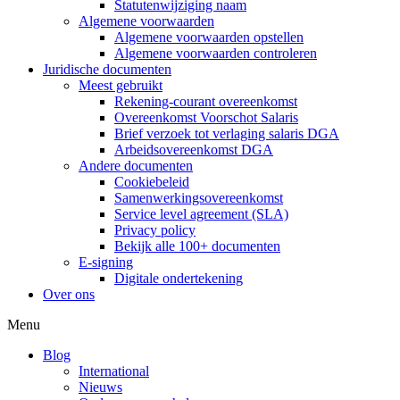
Statutenwijziging naam
Algemene voorwaarden
Algemene voorwaarden opstellen
Algemene voorwaarden controleren
Juridische documenten
Meest gebruikt
Rekening-courant overeenkomst
Overeenkomst Voorschot Salaris
Brief verzoek tot verlaging salaris DGA
Arbeidsovereenkomst DGA
Andere documenten
Cookiebeleid
Samenwerkingsovereenkomst
Service level agreement (SLA)
Privacy policy
Bekijk alle 100+ documenten
E-signing
Digitale ondertekening
Over ons
Menu
Blog
International
Nieuws