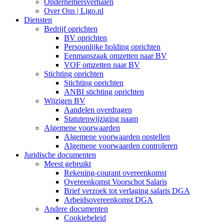
Ondernemersverhalen
Over Ons | Ligo.nl
Diensten
Bedrijf oprichten
BV oprichten
Persoonlijke holding oprichten
Eenmanszaak omzetten naar BV
VOF omzetten naar BV
Stichting oprichten
Stichting oprichten
ANBI stichting oprichten
Wijzigen BV
Aandelen overdragen
Statutenwijziging naam
Algemene voorwaarden
Algemene voorwaarden opstellen
Algemene voorwaarden controleren
Juridische documenten
Meest gebruikt
Rekening-courant overeenkomst
Overeenkomst Voorschot Salaris
Brief verzoek tot verlaging salaris DGA
Arbeidsovereenkomst DGA
Andere documenten
Cookiebeleid