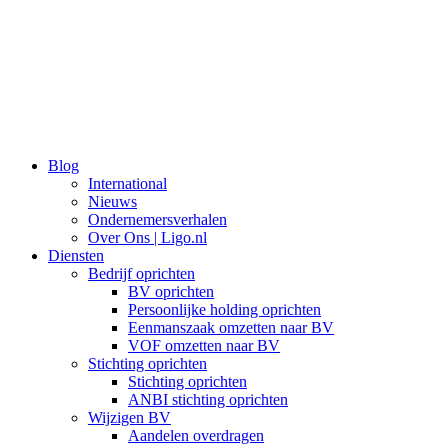
Ga
naar
de
inhoud
Blog
International
Nieuws
Ondernemersverhalen
Over Ons | Ligo.nl
Diensten
Bedrijf oprichten
BV oprichten
Persoonlijke holding oprichten
Eenmanszaak omzetten naar BV
VOF omzetten naar BV
Stichting oprichten
Stichting oprichten
ANBI stichting oprichten
Wijzigen BV
Aandelen overdragen