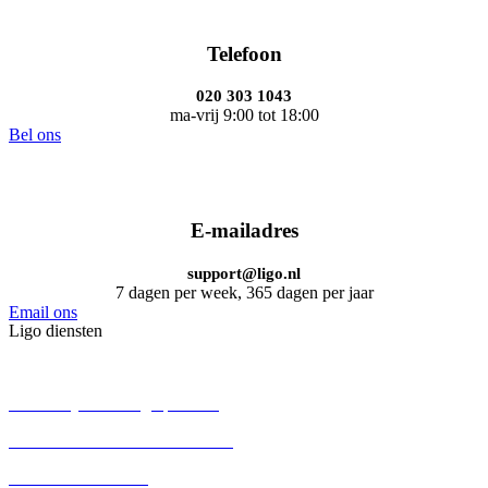
Telefoon
020 303 1043
ma-vrij 9:00 tot 18:00
Bel ons
E-mailadres
support@ligo.nl
7 dagen per week, 365 dagen per jaar
Email ons
Ligo diensten
BV oprichten
Persoonlijke holding oprichten
Eenmanszaak omzetten naar BV
Aandelenoverdracht