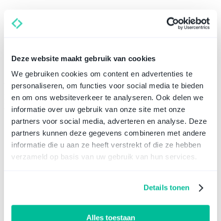
Direct een BV oprichten?
Ontvang gratis juridisch advies van de Ligo specialisten.
Deze website maakt gebruik van cookies
Start direct een BV
We gebruiken cookies om content en advertenties te
Waarom kiezen voor Ligo?
personaliseren, om functies voor social media te bieden
Ligo is je partner in legal. Naast je BV, helpen we je met je overige
en om ons websiteverkeer te analyseren. Ook delen we
juridische zaken. Je hebt de volgende voordelen:
informatie over uw gebruik van onze site met onze
partners voor social media, adverteren en analyse. Deze
partners kunnen deze gegevens combineren met andere
informatie die u aan ze heeft verstrekt of die ze hebben
Direct persoonlijke advies
verzameld op basis van uw gebruik van hun services.
Krijg direct antwoord via de chat in minder dan 3 minuten of plan
een gratis afspraak. Onze adviseurs staan klaar 7 dagen per week
van 9u tot 22u om je te helpen.
Details tonen
Alles toestaan