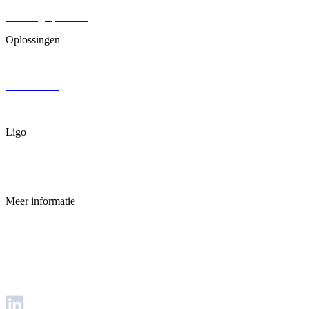
Stichting oprichten
Oplossingen
Contracten
DGA salaris
Juridisch advies
Ligo
Over ons
Werken bij Ligo
Meer informatie
Veelgestelde vragen
Privacybeleid
Disclaimer
Voorwaarden & Condities