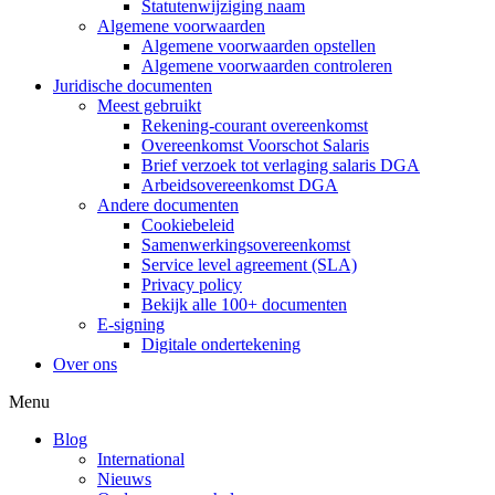
Statutenwijziging naam
Algemene voorwaarden
Algemene voorwaarden opstellen
Algemene voorwaarden controleren
Juridische documenten
Meest gebruikt
Rekening-courant overeenkomst
Overeenkomst Voorschot Salaris
Brief verzoek tot verlaging salaris DGA
Arbeidsovereenkomst DGA
Andere documenten
Cookiebeleid
Samenwerkingsovereenkomst
Service level agreement (SLA)
Privacy policy
Bekijk alle 100+ documenten
E-signing
Digitale ondertekening
Over ons
Menu
Blog
International
Nieuws