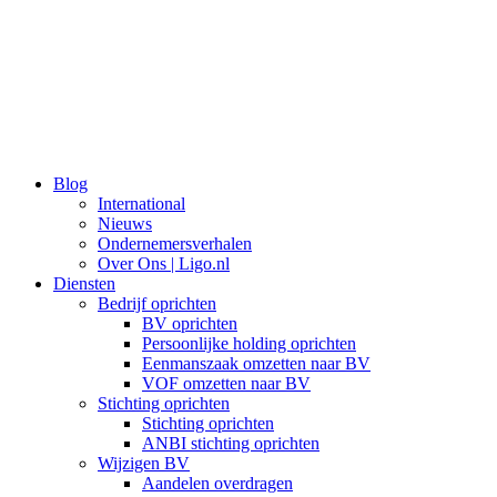
Ga
naar
de
inhoud
Blog
International
Nieuws
Ondernemersverhalen
Over Ons | Ligo.nl
Diensten
Bedrijf oprichten
BV oprichten
Persoonlijke holding oprichten
Eenmanszaak omzetten naar BV
VOF omzetten naar BV
Stichting oprichten
Stichting oprichten
ANBI stichting oprichten
Wijzigen BV
Aandelen overdragen