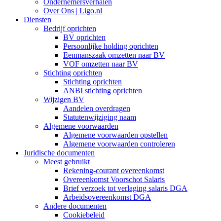
Ondernemersverhalen
Over Ons | Ligo.nl
Diensten
Bedrijf oprichten
BV oprichten
Persoonlijke holding oprichten
Eenmanszaak omzetten naar BV
VOF omzetten naar BV
Stichting oprichten
Stichting oprichten
ANBI stichting oprichten
Wijzigen BV
Aandelen overdragen
Statutenwijziging naam
Algemene voorwaarden
Algemene voorwaarden opstellen
Algemene voorwaarden controleren
Juridische documenten
Meest gebruikt
Rekening-courant overeenkomst
Overeenkomst Voorschot Salaris
Brief verzoek tot verlaging salaris DGA
Arbeidsovereenkomst DGA
Andere documenten
Cookiebeleid