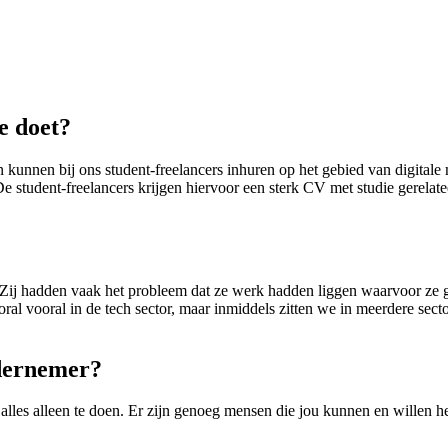
e doet?
en kunnen bij ons student-freelancers inhuren op het gebied van digita
De student-freelancers krijgen hiervoor een sterk CV met studie gerela
ps. Zij hadden vaak het probleem dat ze werk hadden liggen waarvoor 
ral vooral in de tech sector, maar inmiddels zitten we in meerdere secto
ndernemer?
t alles alleen te doen. Er zijn genoeg mensen die jou kunnen en willen