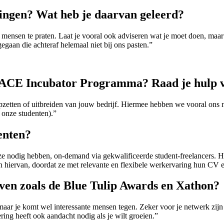
ringen? Wat heb je daarvan geleerd?
 mensen te praten. Laat je vooral ook adviseren wat je moet doen, maar 
egaan die achteraf helemaal niet bij ons pasten.”
t ACE Incubator Programma? Raad je hulp v
t opzetten of uitbreiden van jouw bedrijf. Hiermee hebben we vooral ons 
 onze studenten).”
enten?
e ze nodig hebben, on-demand via gekwalificeerde student-freelancers. 
n hiervan, doordat ze met relevante en flexibele werkervaring hun CV e
even zoals de Blue Tulip Awards en Xathon?
 maar je komt wel interessante mensen tegen. Zeker voor je netwerk zijn 
ring heeft ook aandacht nodig als je wilt groeien.”