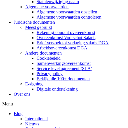
Statutenwijziging naam
Algemene voorwaarden
Algemene voorwaarden opstellen
Algemene voorwaarden controleren
Juridische documenten
Meest gebruikt
Rekening-courant overeenkomst
Overeenkomst Voorschot Salaris
Brief verzoek tot verlaging salaris DGA
Arbeidsovereenkomst DGA
Andere documenten
Cookiebeleid
Samenwerkingsovereenkomst
Service level agreement (SLA)
Privacy policy
Bekijk alle 100+ documenten
E-signing
Digitale ondertekening
Over ons
Menu
Blog
International
Nieuws