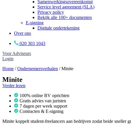
Samenwerkingsovereenkomst
Service level agreement (SLA)
Privacy policy
Bekijk alle 100+ documenten
E-signing
Digitale ondertekening
Over ons
020 303 1043
Voor Adviseurs
Login
Home
/
Ondernemersverhalen
/
Minite
Minite
Verder lezen
100% online BV oprichten
Gratis advies van juristen
7 dagen per week support
Contracten & E-signing
Minite koppelt student-freelancers aan bedrijven zodat beide sneller