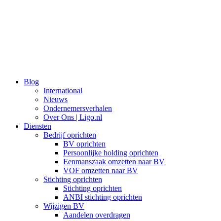
Ga
naar
de
inhoud
Blog
International
Nieuws
Ondernemersverhalen
Over Ons | Ligo.nl
Diensten
Bedrijf oprichten
BV oprichten
Persoonlijke holding oprichten
Eenmanszaak omzetten naar BV
VOF omzetten naar BV
Stichting oprichten
Stichting oprichten
ANBI stichting oprichten
Wijzigen BV
Aandelen overdragen