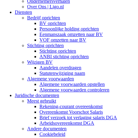
Ondernemersverhalen
Over Ons | Ligo.nl
Diensten
Bedrijf oprichten
BV oprichten
Persoonlijke holding oprichten
Eenmanszaak omzetten naar BV
VOF omzetten naar BV
Stichting oprichten
Stichting oprichten
ANBI stichting oprichten
Wijzigen BV
Aandelen overdragen
Statutenwijziging naam
Algemene voorwaarden
Algemene voorwaarden opstellen
Algemene voorwaarden controleren
Juridische documenten
Meest gebruikt
Rekening-courant overeenkomst
Overeenkomst Voorschot Salaris
Brief verzoek tot verlaging salaris DGA
Arbeidsovereenkomst DGA
Andere documenten
Cookiebeleid