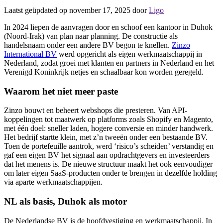
Laatst geüpdated op november 17, 2025 door
Ligo
In 2024 liepen de aanvragen door en schoof een kantoor in Duhok
(Noord-Irak) van plan naar planning. De constructie als
handelsnaam onder een andere BV begon te knellen.
Zinzo
International BV
werd opgericht als eigen werkmaatschappij in
Nederland, zodat groei met klanten en partners in Nederland en het
Verenigd Koninkrijk netjes en schaalbaar kon worden geregeld.
Waarom het niet meer paste
Zinzo bouwt en beheert webshops die presteren. Van API-
koppelingen tot maatwerk op platforms zoals Shopify en Magento,
met één doel: sneller laden, hogere conversie en minder handwerk.
Het bedrijf startte klein, met z’n tweeën onder een bestaande BV.
Toen de portefeuille aantrok, werd ‘risico’s scheiden’ verstandig en
gaf een eigen BV het signaal aan opdrachtgevers en investeerders
dat het menens is. De nieuwe structuur maakt het ook eenvoudiger
om later eigen SaaS-producten onder te brengen in dezelfde holding
via aparte werkmaatschappijen.
NL als basis, Duhok als motor
De Nederlandse BV is de hoofdvestiging en werkmaatschappij. In