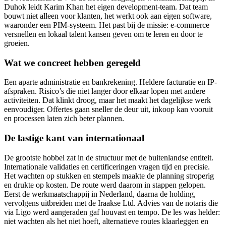
Duhok leidt Karim Khan het eigen development-team. Dat team
bouwt niet alleen voor klanten, het werkt ook aan eigen software,
waaronder een PIM-systeem. Het past bij de missie: e-commerce
versnellen en lokaal talent kansen geven om te leren en door te
groeien.
Wat we concreet hebben geregeld
Een aparte administratie en bankrekening. Heldere facturatie en IP-
afspraken. Risico’s die niet langer door elkaar lopen met andere
activiteiten. Dat klinkt droog, maar het maakt het dagelijkse werk
eenvoudiger. Offertes gaan sneller de deur uit, inkoop kan vooruit
en processen laten zich beter plannen.
De lastige kant van internationaal
De grootste hobbel zat in de structuur met de buitenlandse entiteit.
Internationale validaties en certificeringen vragen tijd en precisie.
Het wachten op stukken en stempels maakte de planning stroperig
en drukte op kosten. De route werd daarom in stappen gelopen.
Eerst de werkmaatschappij in Nederland, daarna de holding,
vervolgens uitbreiden met de Iraakse Ltd. Advies van de notaris die
via Ligo werd aangeraden gaf houvast en tempo. De les was helder:
niet wachten als het niet hoeft, alternatieve routes klaarleggen en