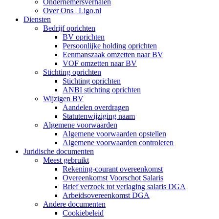
Ondernemersverhalen
Over Ons | Ligo.nl
Diensten
Bedrijf oprichten
BV oprichten
Persoonlijke holding oprichten
Eenmanszaak omzetten naar BV
VOF omzetten naar BV
Stichting oprichten
Stichting oprichten
ANBI stichting oprichten
Wijzigen BV
Aandelen overdragen
Statutenwijziging naam
Algemene voorwaarden
Algemene voorwaarden opstellen
Algemene voorwaarden controleren
Juridische documenten
Meest gebruikt
Rekening-courant overeenkomst
Overeenkomst Voorschot Salaris
Brief verzoek tot verlaging salaris DGA
Arbeidsovereenkomst DGA
Andere documenten
Cookiebeleid