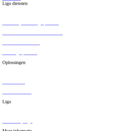
Ligo diensten
BV oprichten
Persoonlijke holding oprichten
Eenmanszaak omzetten naar BV
Aandelenoverdracht
Stichting oprichten
Oplossingen
Contracten
DGA salaris
Juridisch advies
Ligo
Over ons
Werken bij Ligo
Meer informatie