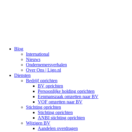
Ga
naar
de
inhoud
Blog
International
Nieuws
Ondernemersverhalen
Over Ons | Ligo.nl
Diensten
Bedrijf oprichten
BV oprichten
Persoonlijke holding oprichten
Eenmanszaak omzetten naar BV
VOF omzetten naar BV
Stichting oprichten
Stichting oprichten
ANBI stichting oprichten
Wijzigen BV
Aandelen overdragen