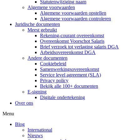
Statutenwijziging naam
Algemene voorwaarden
Algemene voorwaarden opstellen
Algemene voorwaarden controleren
Juridische documenten
Meest gebruikt
Rekening-courant overeenkomst
Overeenkomst Voorschot Salaris
Brief verzoek tot verlaging salaris DGA
Arbeidsovereenkomst DGA
Andere documenten
Cookiebeleid
Samenwerkingsovereenkomst
Service level agreement (SLA)
Privacy policy
Bekijk alle 100+ documenten
E-signing
Digitale ondertekening
Over ons
Menu
Blog
International
Nieuws