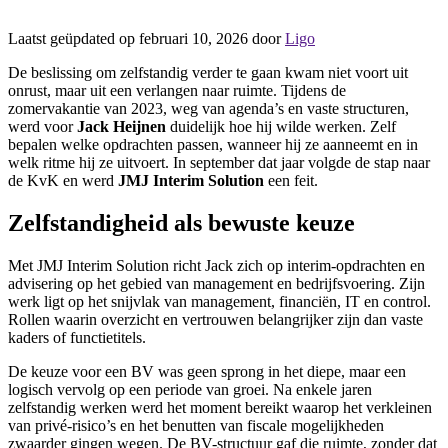
Laatst geüpdated op februari 10, 2026 door
Ligo
De beslissing om zelfstandig verder te gaan kwam niet voort uit
onrust, maar uit een verlangen naar ruimte. Tijdens de
zomervakantie van 2023, weg van agenda’s en vaste structuren,
werd voor
Jack Heijnen
duidelijk hoe hij wilde werken. Zelf
bepalen welke opdrachten passen, wanneer hij ze aanneemt en in
welk ritme hij ze uitvoert. In september dat jaar volgde de stap naar
de KvK en werd
JMJ Interim Solution
een feit.
Zelfstandigheid als bewuste keuze
Met JMJ Interim Solution richt Jack zich op interim-opdrachten en
advisering op het gebied van management en bedrijfsvoering. Zijn
werk ligt op het snijvlak van management, financiën, IT en control.
Rollen waarin overzicht en vertrouwen belangrijker zijn dan vaste
kaders of functietitels.
De keuze voor een BV was geen sprong in het diepe, maar een
logisch vervolg op een periode van groei. Na enkele jaren
zelfstandig werken werd het moment bereikt waarop het verkleinen
van privé-risico’s en het benutten van fiscale mogelijkheden
zwaarder gingen wegen. De BV-structuur gaf die ruimte, zonder dat