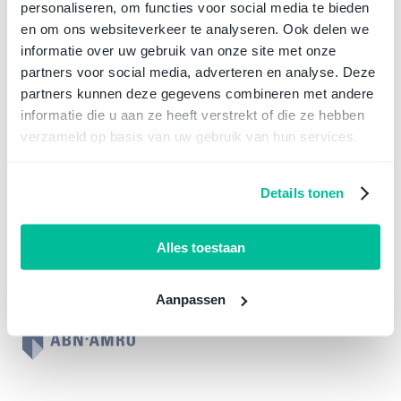
personaliseren, om functies voor social media te bieden
en om ons websiteverkeer te analyseren. Ook delen we
Ligo werkt met de grootste notarissen en beste fiscalisten in
informatie over uw gebruik van onze site met onze
Nederland, zodat jouw oprichting vlekkeloos verloopt en je zeker
kan zijn van een goede start.
partners voor social media, adverteren en analyse. Deze
Richt direct een BV op
partners kunnen deze gegevens combineren met andere
Je kent ons van:
informatie die u aan ze heeft verstrekt of die ze hebben
verzameld op basis van uw gebruik van hun services.
Details tonen
Alles toestaan
Aanpassen