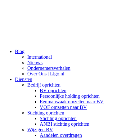
Ga
naar
de
inhoud
Blog
International
Nieuws
Ondernemersverhalen
Over Ons | Ligo.nl
Diensten
Bedrijf oprichten
BV oprichten
Persoonlijke holding oprichten
Eenmanszaak omzetten naar BV
VOF omzetten naar BV
Stichting oprichten
Stichting oprichten
ANBI stichting oprichten
Wijzigen BV
Aandelen overdragen