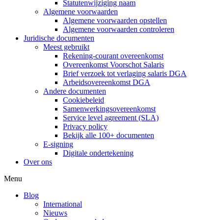
Statutenwijziging naam
Algemene voorwaarden
Algemene voorwaarden opstellen
Algemene voorwaarden controleren
Juridische documenten
Meest gebruikt
Rekening-courant overeenkomst
Overeenkomst Voorschot Salaris
Brief verzoek tot verlaging salaris DGA
Arbeidsovereenkomst DGA
Andere documenten
Cookiebeleid
Samenwerkingsovereenkomst
Service level agreement (SLA)
Privacy policy
Bekijk alle 100+ documenten
E-signing
Digitale ondertekening
Over ons
Menu
Blog
International
Nieuws