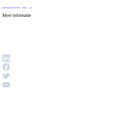
Werken bij Ligo
Meer informatie
Veelgestelde vragen
Privacybeleid
Disclaimer
Voorwaarden & Condities