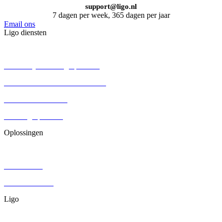
support@ligo.nl
7 dagen per week, 365 dagen per jaar
Email ons
Ligo diensten
BV oprichten
Persoonlijke holding oprichten
Eenmanszaak omzetten naar BV
Aandelenoverdracht
Stichting oprichten
Oplossingen
Contracten
DGA salaris
Juridisch advies
Ligo
Over ons