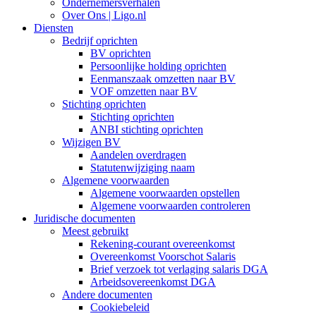
Ondernemersverhalen
Over Ons | Ligo.nl
Diensten
Bedrijf oprichten
BV oprichten
Persoonlijke holding oprichten
Eenmanszaak omzetten naar BV
VOF omzetten naar BV
Stichting oprichten
Stichting oprichten
ANBI stichting oprichten
Wijzigen BV
Aandelen overdragen
Statutenwijziging naam
Algemene voorwaarden
Algemene voorwaarden opstellen
Algemene voorwaarden controleren
Juridische documenten
Meest gebruikt
Rekening-courant overeenkomst
Overeenkomst Voorschot Salaris
Brief verzoek tot verlaging salaris DGA
Arbeidsovereenkomst DGA
Andere documenten
Cookiebeleid