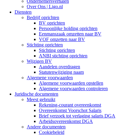
Ondernemersverhalen
Over Ons | Ligo.nl
Diensten
Bedrijf oprichten
BV oprichten
Persoonlijke holding oprichten
Eenmanszaak omzetten naar BV
VOF omzetten naar BV
Stichting oprichten
Stichting oprichten
ANBI stichting oprichten
Wijzigen BV
Aandelen overdragen
Statutenwijziging naam
Algemene voorwaarden
Algemene voorwaarden opstellen
Algemene voorwaarden controleren
Juridische documenten
Meest gebruikt
Rekening-courant overeenkomst
Overeenkomst Voorschot Salaris
Brief verzoek tot verlaging salaris DGA
Arbeidsovereenkomst DGA
Andere documenten
Cookiebeleid