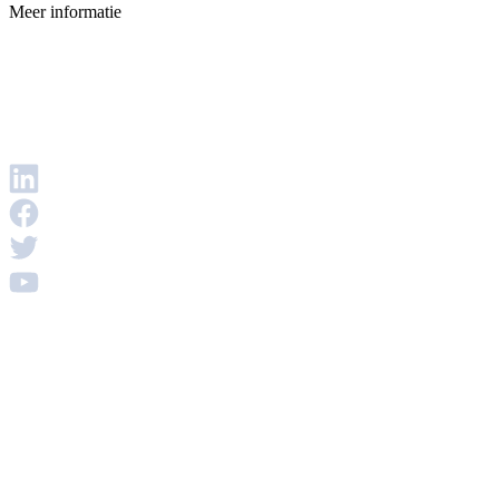
Meer informatie
Veelgestelde vragen
Privacybeleid
Disclaimer
Voorwaarden & Condities