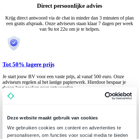
Direct persoonlijke advies
Krijg direct antwoord via de chat in minder dan 3 minuten of plan
een gratis afspraak. Onze adviseurs staan klaar 7 dagen per week
van 9u tot 22u om je te helpen.
Tot 50% lagere prijs
Je start jouw BV voor een vaste prijs, al vanaf 500 euro. Onze
adviseurs regelen al het lastige papierwerk. Hierdoor bespaar je
dagen lang zoeken naar antwoorden.
Richt direct een BV op
Deze website maakt gebruik van cookies
Altijd juridisch correct
We gebruiken cookies om content en advertenties te
personaliseren, om functies voor social media te bieden
Ligo werkt met de grootste notarissen en beste fiscalisten in