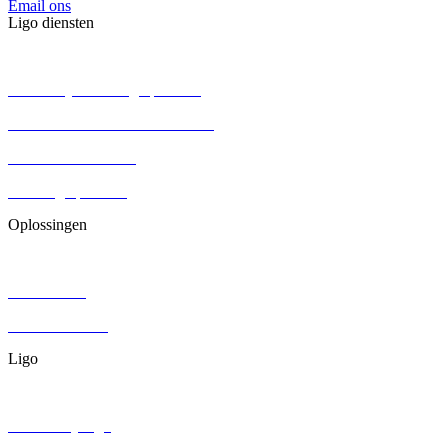
Email ons
Ligo diensten
BV oprichten
Persoonlijke holding oprichten
Eenmanszaak omzetten naar BV
Aandelenoverdracht
Stichting oprichten
Oplossingen
Contracten
DGA salaris
Juridisch advies
Ligo
Over ons
Werken bij Ligo