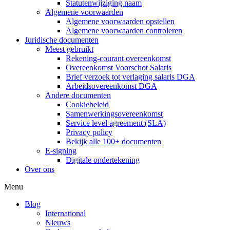
Statutenwijziging naam
Algemene voorwaarden
Algemene voorwaarden opstellen
Algemene voorwaarden controleren
Juridische documenten
Meest gebruikt
Rekening-courant overeenkomst
Overeenkomst Voorschot Salaris
Brief verzoek tot verlaging salaris DGA
Arbeidsovereenkomst DGA
Andere documenten
Cookiebeleid
Samenwerkingsovereenkomst
Service level agreement (SLA)
Privacy policy
Bekijk alle 100+ documenten
E-signing
Digitale ondertekening
Over ons
Menu
Blog
International
Nieuws