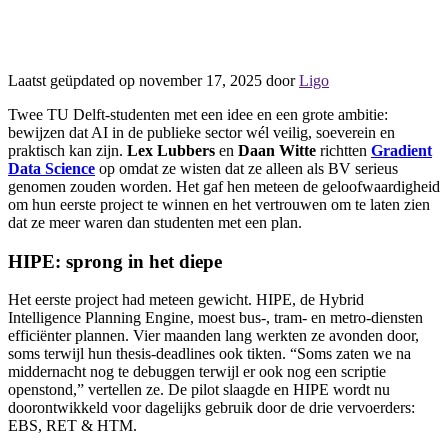
Laatst geüpdated op november 17, 2025 door
Ligo
Twee TU Delft-studenten met een idee en een grote ambitie:
bewijzen dat AI in de publieke sector wél veilig, soeverein en
praktisch kan zijn.
Lex Lubbers
en
Daan Witte
richtten
Gradient
Data Science
op omdat ze wisten dat ze alleen als BV serieus
genomen zouden worden. Het gaf hen meteen de geloofwaardigheid
om hun eerste project te winnen en het vertrouwen om te laten zien
dat ze meer waren dan studenten met een plan.
HIPE: sprong in het diepe
Het eerste project had meteen gewicht. HIPE, de Hybrid
Intelligence Planning Engine, moest bus-, tram- en metro-diensten
efficiënter plannen. Vier maanden lang werkten ze avonden door,
soms terwijl hun thesis-deadlines ook tikten. “Soms zaten we na
middernacht nog te debuggen terwijl er ook nog een scriptie
openstond,” vertellen ze. De pilot slaagde en HIPE wordt nu
doorontwikkeld voor dagelijks gebruik door de drie vervoerders:
EBS, RET & HTM.