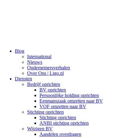
Ga
naar
de
inhoud
Blog
International
Nieuws
Ondernemersverhalen
Over Ons | Ligo.nl
Diensten
Bedrijf oprichten
BV oprichten
Persoonlijke holding oprichten
Eenmanszaak omzetten naar BV
VOF omzetten naar BV
Stichting oprichten
Stichting oprichten
ANBI stichting oprichten
Wijzigen BV
Aandelen overdragen