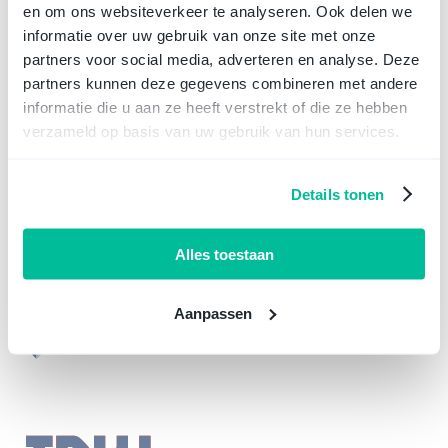
en om ons websiteverkeer te analyseren. Ook delen we
Nederland, zodat jouw oprichting vlekkeloos verloopt en je zeker
kan zijn van een goede start.
informatie over uw gebruik van onze site met onze
Richt direct een BV op
partners voor social media, adverteren en analyse. Deze
Je kent ons van:
partners kunnen deze gegevens combineren met andere
informatie die u aan ze heeft verstrekt of die ze hebben
verzameld op basis van uw gebruik van hun services.
Details tonen
Alles toestaan
Aanpassen