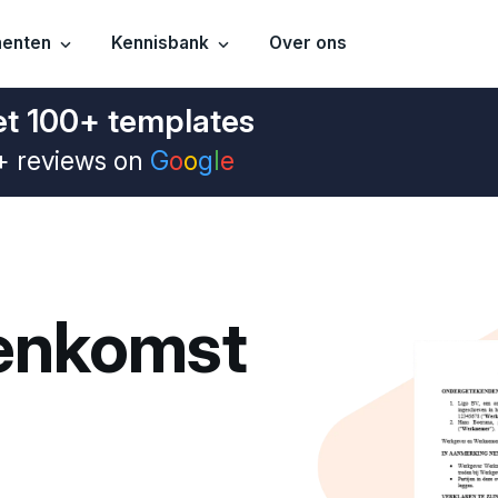
menten
Kennisbank
Over ons
t 100+ templates
+ reviews on
G
o
o
g
l
e
enkomst