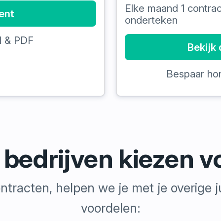
Elke maand 1 contrac
ent
onderteken
d & PDF
Bekijk
Bespaar hon
edrijven kiezen v
 contracten, helpen we je met je overige
voordelen: